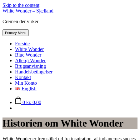
Skip to the content
White Wonder – Sjælland
Cremen der virker
Primary Menu
Forside
White Wonder
Blue Wonder
Allergi Wonder
Brugsanvisning
Handelsbetingelser
Kontakt
Min Konto
English
0
kr. 0,00
Historien om White Wonder
White Wonder er fremstillet ud fra inspiration, af indianernes succes