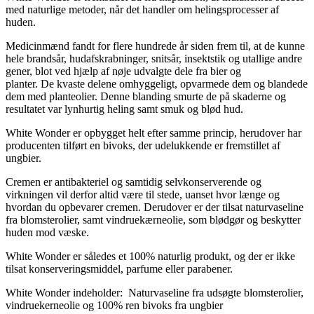
med naturlige metoder, når det handler om helingsprocesser af
huden.
Medicinmænd fandt for flere hundrede år siden frem til, at de kunne
hele brandsår, hudafskrabninger, snitsår, insektstik og utallige andre
gener, blot ved hjælp af nøje udvalgte dele fra bier og
planter. De kvaste delene omhyggeligt, opvarmede dem og blandede
dem med planteolier. Denne blanding smurte de på skaderne og
resultatet var lynhurtig heling samt smuk og blød hud.
White Wonder er opbygget helt efter samme princip, herudover har
producenten tilført en bivoks, der udelukkende er fremstillet af
ungbier.
Cremen er antibakteriel og samtidig selvkonserverende og
virkningen vil derfor altid være til stede, uanset hvor længe og
hvordan du opbevarer cremen. Derudover er der tilsat naturvaseline
fra blomsterolier, samt vindruekærneolie, som blødgør og beskytter
huden mod væske.
White Wonder er således et 100% naturlig produkt, og der er ikke
tilsat konserveringsmiddel, parfume eller parabener.
White Wonder indeholder: Naturvaseline fra udsøgte blomsterolier,
vindruekerneolie og 100% ren bivoks fra ungbier