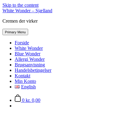
Skip to the content
White Wonder – Sjælland
Cremen der virker
Primary Menu
Forside
White Wonder
Blue Wonder
Allergi Wonder
Brugsanvisning
Handelsbetingelser
Kontakt
Min Konto
English
0
kr. 0,00