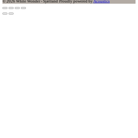
© 2026 White Wonder - Sjælland
Proudly powered by
Acoustics