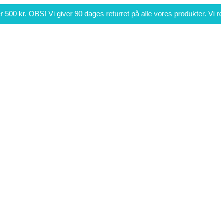
r 500 kr. OBS! Vi giver 90 dages returret på alle vores produkter. Vi r