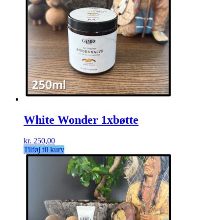
White Wonder 1xbøtte
kr.
250,00
Tilføj til kurv