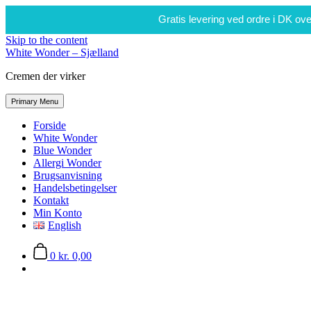
Gratis levering ved ordre i DK ove
Skip to the content
White Wonder – Sjælland
Cremen der virker
Primary Menu
Forside
White Wonder
Blue Wonder
Allergi Wonder
Brugsanvisning
Handelsbetingelser
Kontakt
Min Konto
English
0
kr. 0,00