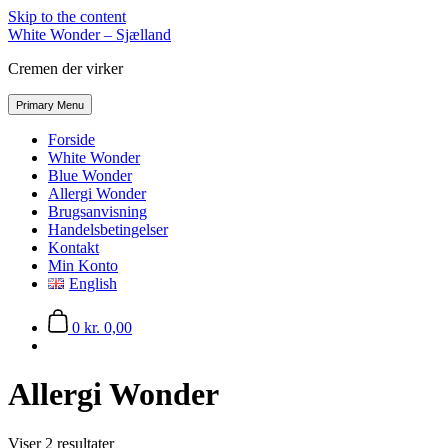
Skip to the content
White Wonder – Sjælland
Cremen der virker
Primary Menu
Forside
White Wonder
Blue Wonder
Allergi Wonder
Brugsanvisning
Handelsbetingelser
Kontakt
Min Konto
English
0
kr. 0,00
Allergi Wonder
Viser 2 resultater