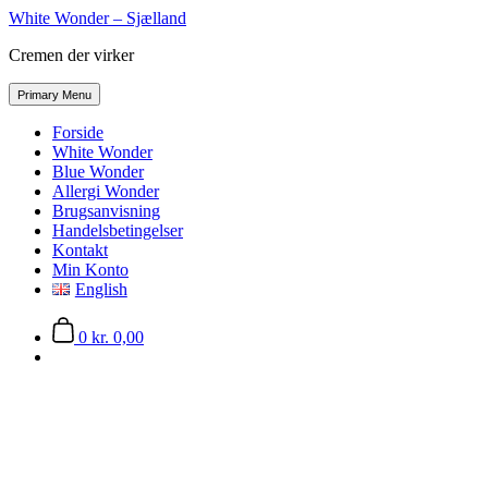
Skip
White Wonder – Sjælland
to
Cremen der virker
the
content
Primary Menu
Forside
White Wonder
Blue Wonder
Allergi Wonder
Brugsanvisning
Handelsbetingelser
Kontakt
Min Konto
English
0
kr. 0,00