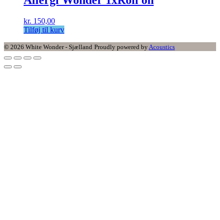
kr.
150,00
Tilføj til kurv
© 2026 White Wonder - Sjælland
Proudly powered by
Acoustics