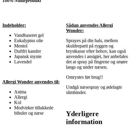
100% Naturprodukt
Indeholder:
Sådan anvendes Allergi
Wonder:
Vandbaseret gel
Eukalyptus olie
Sprayes på din hals, mellem
Mentol
skuldreparti på ryggen og
Duftfri kamfer
brystkasse efter behov, kan også
Japansk mynte
anvendes i ansigtet, her anbefales
Lavendel
det at spray på fingrene og smøre
langs og under næsen.
Omrystes før brug!!
Allergi Wonder anvendes til:
Undgå næsespray og ødelagte
Astma
slimhinder.
Allergi
Kol
Modvirker tillukkede
Yderligere
bihuler og næse
information